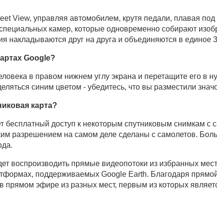
eet View, управляя автомобилем, крутя педали, плавая под 
специальных камер, которые одновременно собирают изоб
я накладываются друг на друга и объединяются в единое 
картах Google?
еловека в правом нижнем углу экрана и перетащите его в н
еляться синим цветом - убедитесь, что вы разместили значо
никовая карта?
ет бесплатный доступ к некоторым спутниковым снимкам с
им разрешением на самом деле сделаны с самолетов. Боль
ода.
дет воспроизводить прямые видеопотоки из избранных мест
атформах, поддерживаемых Google Earth. Благодаря прямо
 в прямом эфире из разных мест, первым из которых являе