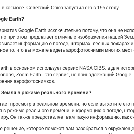
в космосе. Советский Союз запустил его в 1957 году.
gle Earth?
тернатив Google Earth исключительно потому, что она не ис
 но при этом предлагает отличные изображения нашей Земл
оказывает информацию о погоде, штормах, лесных пожарах 
ное то, что вы можете видеть аэрофотоснимки многих мест
rth в основном использует сервис NASA GIBS, а для исто
 говоря, Zoom Earth - это сервис, не принадлежащий Google
 зрения аэрофотоснимков.
а Земля в режиме реального времени?
ает просмотр в реальном времени, но если вы хотите его 
ия в режиме реального времени, информацию о погоде, што
иру. Он также предоставляет вам такую информацию, как ско
ое решение, которое поможет вам разобраться в окружающем