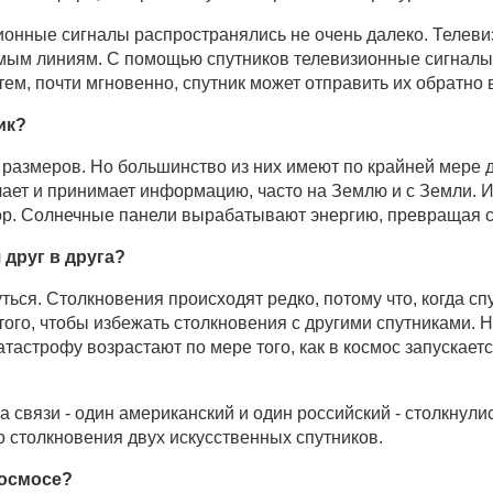
ионные сигналы распространялись не очень далеко. Телев
ямым линиям. С помощью спутников телевизионные сигналы
тем, почти мгновенно, спутник может отправить их обратно 
ик?
размеров. Но большинство из них имеют по крайней мере д
лает и принимает информацию, часто на Землю и с Земли. 
ор. Солнечные панели вырабатывают энергию, превращая с
 друг в друга?
ться. Столкновения происходят редко, потому что, когда сп
того, чтобы избежать столкновения с другими спутниками. 
тастрофу возрастают по мере того, как в космос запускает
 связи - один американский и один российский - столкнулис
о столкновения двух искусственных спутников.
космосе?