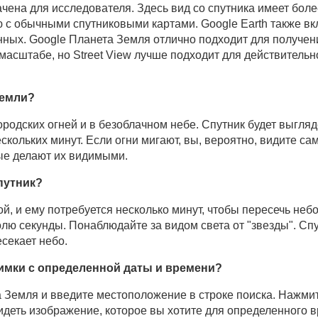
чена для исследователя. Здесь вид со спутника имеет бол
 с обычными спутниковыми картами. Google Earth также вк
нных. Google Планета Земля отлично подходит для получен
асштабе, но Street View лучше подходит для действительн
Земли?
ородских огней и в безоблачном небе. Спутник будет выгляд
кольких минут. Если огни мигают, вы, вероятно, видите само
ые делают их видимыми.
спутник?
ой, и ему потребуется несколько минут, чтобы пересечь не
олю секунды. Понаблюдайте за видом света от "звезды". Спу
есекает небо.
имки с определенной даты и времени?
 Земля и введите местоположение в строке поиска. Нажмит
идеть изображение, которое вы хотите для определенного 