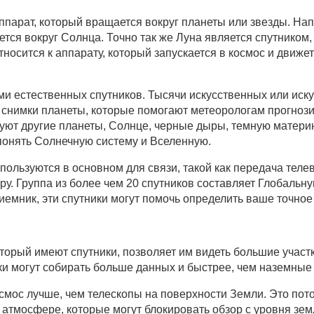
 аппарат, который вращается вокруг планеты или звезды. Н
ется вокруг Солнца. Точно так же Луна является спутником,
носится к аппарату, который запускается в космос и движет
и естественных спутников. Тысячи искусственных или иск
 снимки планеты, которые помогают метеорологам прогнози
ют другие планеты, Солнце, черные дыры, темную материю
онять Солнечную систему и Вселенную.
спользуются в основном для связи, такой как передача тел
у. Группа из более чем 20 спутников составляет Глобальн
иемник, эти спутники могут помочь определить ваше точно
оторый имеют спутники, позволяет им видеть большие учас
ики могут собирать больше данных и быстрее, чем наземные
осмос лучше, чем телескопы на поверхности Земли. Это пото
атмосфере, которые могут блокировать обзор с уровня зем